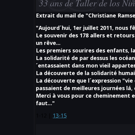
33 ans de Taller de los Ni
Extrait du mail de "Christiane Rams
"Aujourd´hui, 1er juillet 2011, nous 
Le souvenir des 178 allers et retour
un rêve...
Les premiers sourires des enfants, la
La solidarité de par dessus les océan
´entassaient dans mon vieil apparte
La découverte de la solidarité humai
La découverte que l´expression "vie
passaient de meilleures journées lá, c
Merci à vous pour ce cheminement en 
faut..."
1-12 |
13-15