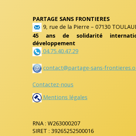
PARTAGE SANS FRONTIERES
9, rue de la Pierre – 07130 TOULAU
45 ans de solidarité internat
développement
04.75.40.47.29
contact@partage-sans-frontieres.o
Contactez-nous
Mentions légales
RNA : W263000207
SIRET : 39265252500016