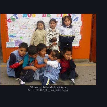
33 ans de Taller de los Niños
5/15 - 201107_33_ans_taller05.jpg