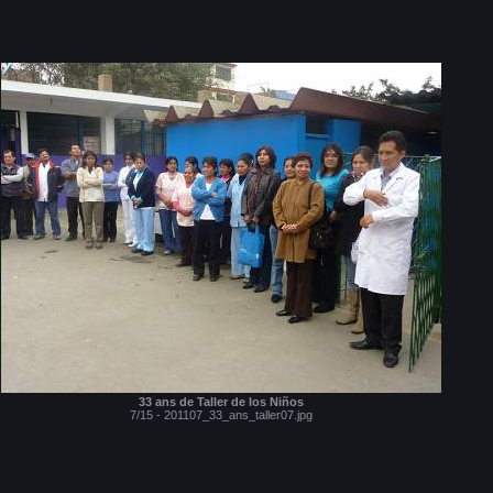
33 ans de Taller de los Niños
7/15 - 201107_33_ans_taller07.jpg