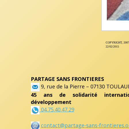
COPYRIGHT, 200
22/02/2015
PARTAGE SANS FRONTIERES
9, rue de la Pierre – 07130 TOULAU
45 ans de solidarité internat
développement
04.75.40.47.29
contact@partage-sans-frontieres.o