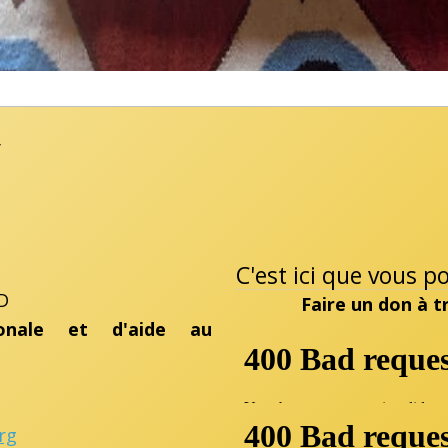
7
C'est ici que vous 
D
Faire un don à 
ionale et d'aide au
rg