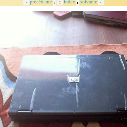
précédente
index
suivante