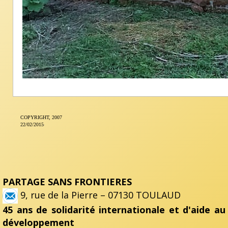
COPYRIGHT, 2007
22/02/2015
PARTAGE SANS FRONTIERES
9, rue de la Pierre – 07130 TOULAUD
45 ans de solidarité internationale et d'aide au
développement