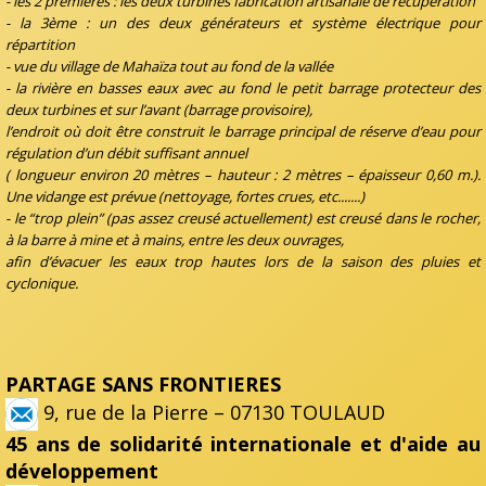
- les 2 premières : les deux turbines fabrication artisanale de récupération
- la 3ème : un des deux générateurs et système électrique pour
répartition
- vue du village de Mahaïza tout au fond de la vallée
- la rivière en basses eaux avec au fond le petit barrage protecteur des
deux turbines et sur l’avant (barrage provisoire),
l’endroit où doit être construit le barrage principal de réserve d’eau pour
régulation d’un débit suffisant annuel
( longueur environ 20 mètres – hauteur : 2 mètres – épaisseur 0,60 m.).
Une vidange est prévue (nettoyage, fortes crues, etc.......)
- le “trop plein” (pas assez creusé actuellement) est creusé dans le rocher,
à la barre à mine et à mains, entre les deux ouvrages,
afin d’évacuer les eaux trop hautes lors de la saison des pluies et
cyclonique.
PARTAGE SANS FRONTIERES
9, rue de la Pierre – 07130 TOULAUD
45 ans de solidarité internationale et d'aide au
développement