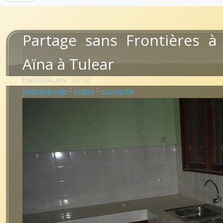
Partage sans Frontières à
Aïna à Tulear
DSCF2104.JPG :: 15 / 16
::
::
précédente
index
suivante