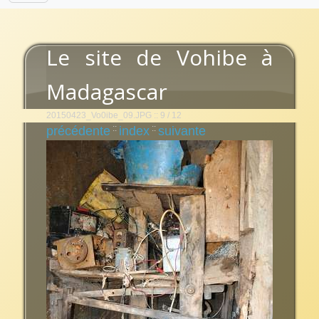
Le site de Vohibe à
Madagascar
20150423_Vo0ibe_09.JPG :: 9 / 12
::
::
précédente
index
suivante