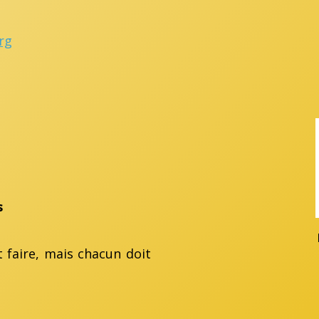
rg
s
t faire, mais chacun doit