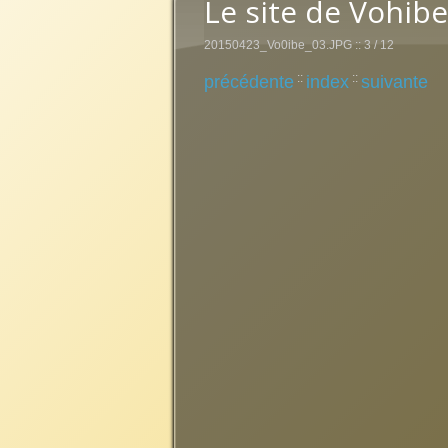
Le site de Vohib
20150423_Vo0ibe_03.JPG :: 3 / 12
::
::
précédente
index
suivante