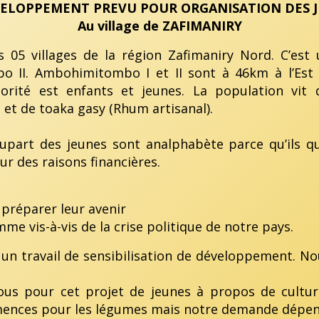
VELOPPEMENT PREVU POUR ORGANISATION DES 
Au village de ZAFIMANIRY
es de la région Zafimaniry Nord. C’est un 
II. Ambohimitombo I et II sont à 46km à l’Est d
rité est enfants et jeunes. La population vit d
et de toaka gasy (Rhum artisanal).
lupart des jeunes sont analphabète parce qu’ils q
r des raisons financières.
préparer leur avenir
e vis-à-vis de la crise politique de notre pays.
 un travail de sensibilisation de développement. N
ous pour cet projet de jeunes à propos de culture
ences pour les légumes mais notre demande dépend 