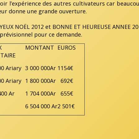
oir l’expérience des autres cultivateurs car beaucou
 leur donne une grande ouverture.
JOYEUX NOËL 2012 et BONNE ET HEUREUSE ANNEE 201
prévisionnel pour ce demande.
X
MONTANT
EUROS
TAIRE
00 Ariary
3 000 000Ar
1154€
00 Ariary
1 800 000Ar
692€
400 Ar
1 704 000Ar
655€
6 504 000 Ar
2 501€