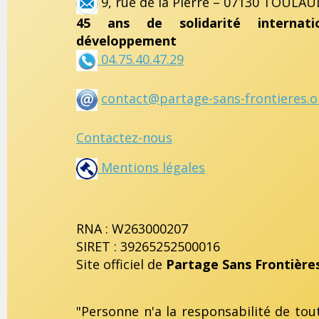
9, rue de la Pierre – 07130 TOULAU
45 ans de solidarité internat
développement
04.75.40.47.29
contact@partage-sans-frontieres.o
Contactez-nous
Mentions légales
RNA : W263000207
SIRET : 39265252500016
Site officiel de
Partage Sans Frontière
"Personne n'a la responsabilité de tou