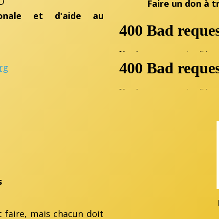
D
Faire un don à 
ionale et d'aide au
rg
s
t faire, mais chacun doit