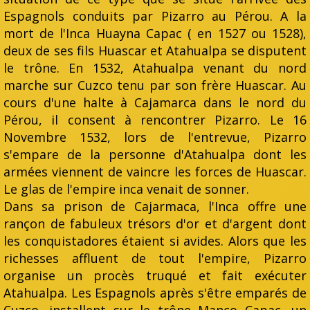
Espagnols conduits par Pizarro au Pérou. A la
mort de l'Inca Huayna Capac ( en 1527 ou 1528),
deux de ses fils Huascar et Atahualpa se disputent
le trône. En 1532, Atahualpa venant du nord
marche sur Cuzco tenu par son frère Huascar. Au
cours d'une halte à Cajamarca dans le nord du
Pérou, il consent à rencontrer Pizarro. Le 16
Novembre 1532, lors de l'entrevue, Pizarro
s'empare de la personne d'Atahualpa dont les
armées viennent de vaincre les forces de Huascar.
Le glas de l'empire inca venait de sonner.
Dans sa prison de Cajarmaca, l'Inca offre une
rançon de fabuleux trésors d'or et d'argent dont
les conquistadores étaient si avides. Alors que les
richesses affluent de tout l'empire, Pizarro
organise un procès truqué et fait exécuter
Atahualpa. Les Espagnols après s'être emparés de
Cuzco, installent sur le trône Manco Capac, un