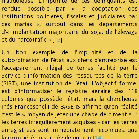
frauduleuse. L’impunité de ces délinquants est
rendue possible par « la cooptation des
institutions policières, fiscales et judiciaires par
ces mafias », surtout dans les départements
d’« implantation majoritaire du soja, de l’élevage
et du narcotrafic » [
13
].
Un bon exemple de l’impunité et de la
subordination de l’état aux chefs d’entreprise est
l’accaparement illégal de terres facilité par le
Service d’information des ressources de la terre
(SIRT), une institution de l’état. L’objectif formel
est d’informatiser le registre agraire des 118
colonies que possède l’état, mais la chercheuse
Inés Franceschelli de BASE-IS affirme qu’en réalité
c’est le « moyen de jeter une chape de ciment sur
les terres irrégulièrement acquises » car les terres
enregistrées sont immédiatement reconnues, que
la propriété en soit légale ou non [
14
].