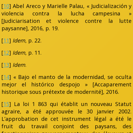
[
10
] Abel Areco y Marielle Palau, « Judicialización y
violencia contra la lucha campesina »
[Judiciarisation et violence contre la lutte
paysanne], 2016, p. 19.
[
11
]
Idem
, p. 22.
[
12
]
Idem
, p. 11.
[
13
]
Idem
.
[
14
] « Bajo el manto de la modernidad, se oculta
mejor el histórico despojo » [Accaparement
historique sous prétexte de modernité], 2016.
[
15
] La loi 1 863 qui établit un nouveau Statut
agraire, a été approuvée le 30 janvier 2002.
L’approbation de cet instrument légal a été le
fruit du travail conjoint des paysans, des