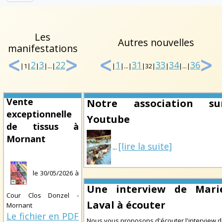
Les
Autres nouvelles
manifestations
2
3
22
1
31
33
34
36
|1|
|
|...|
|
|...|
|32|
|
|...|
Vente
Notre association su
exceptionnelle
Youtube
de tissus à
Mornant
[lire la suite]
...
le
30/05/2026
à
Une interview de Mari
Cour Clos Donzel -
Laval à écouter
Mornant
Le fichier en PDF
Nous vous proposons d'écouter l'interview 