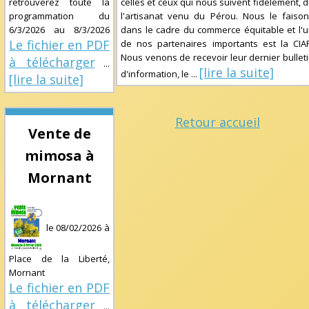
retrouverez toute la
celles et ceux qui nous suivent fidèlement, 
programmation du
l'artisanat venu du Pérou. Nous le faiso
6/3/2026
au
8/3/2026
dans le cadre du commerce équitable et l'
Le fichier en PDF
de nos partenaires importants est la CIA
Nous venons de recevoir leur dernier bullet
à télécharger
...
[lire la suite]
d'information, le
...
[lire la suite]
Retour accueil
Vente de
mimosa à
Mornant
le
08/02/2026
à
Place de la Liberté,
Mornant
Le fichier en PDF
à télécharger
...