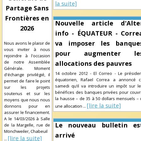
la suite]
Partage Sans
Frontières en
Nouvelle article d'Alte
2026
info - ÉQUATEUR - Corre
va imposer les banque
Nous avons le plaisir de
vous inviter à nous
pour augmenter le
rejoindre à l'occasion
de notre Assemblée
allocations des pauvres
Générale. Moment
14 octobre 2012 - El Correo - Le préside
d'échange privilégié, il
équatorien, Rafael Correa a annoncé c
permet de faire le point
samedi qu’il va introduire un impôt sur l
sur les projets
bénéfices des banques privées pour couvr
soutenus et sur les
la hausse – de 35 à 50 dollars mensuels – 
moyens que nous nous
[lire la suite]
donnons pour en
une allocation
...
assurer le financement.
A le
14/03/2026
à
Salle
Le nouveau bulletin es
de la Margelle, rue de
Mönchweiler, Chabeuil
arrivé
[lire la suite]
...