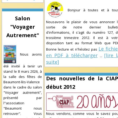
Bonjour à toutes et à tous
Salon
Nousavons le plaisir de vous annoncer l
"Voyager
sortie de notre dernier bulleti
d'informations, il s'agit du numéro 127, 
Autrement"
troisième trimestre 2012. Il est à votr
disposition tant au format Web que PDF
Le fichie
Bonne lecture et n'hésitez pas
Nous avons
en PDF à télécharger
[lire l
...
suite]
été invité à tenir un
stand le 8 mars 2026, à
la salle des fêtes de
Des nouvelles de la CIAP
Beaumont-lès-Valence
début 2012
dans le cadre du salon
"Voyager autrement",
présenté par
l"association
"Beaumont nous
retrouver". Vous
Nous vendons, comme vous le savez pou