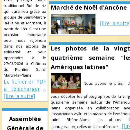
traditionnel Bol de riz
Marché de Noël d'Ancône
qui aura lieu grâce au
groupe de Saint-Martin-
[lire la suite
la-Plaine et Mornant, à
...
partir de 18h. C'est une
occasion importante
pour nous rejoindre
dans nos actions de
Les photos de la vingt
solidarité et pour
quatrième semaine "le
apprendre à le
27/03/2026
à
Château
Amériques latines"
du Plantier, Saint-
Martin-la-Plaine
Le fichier en PDF
Nous avons le plaisir d
à télécharger
...
[lire la suite]
vous dévolier les photographies de la ving
quatrième semaine autour de l'Amériqu
latine organisée en collaboration ave
l'association Ayllu et la maison de l'Amériq
Assemblée
latine Rhône-Alpes. Les photos d
[li
l'inauguration, celles de la conférence
...
Générale de