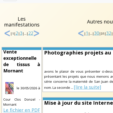
Les
Autres nou
manifestations
2
3
22
1
30
32
|1|
|
|...|
|
|...|
|31|
|
Vente
Photographies projets au
exceptionnelle
de tissus à
Mornant
avons le plaisir de vous présenter ci-de
présentant les projets que nous menons ave
série concerne la maternité de San Juan de 
[lire la suite]
nom. La seconde
...
le
30/05/2026
à
Cour Clos Donzel -
Mise à jour du site Interne
Mornant
Le fichier en PDF