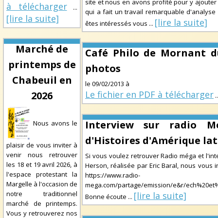
site et nous en avons profité pour y ajouter u
à télécharger
...
qui a fait un travail remarquable d'analyse 
[lire la suite]
[lire la suite]
êtes intéressés vous
...
Marché de
Café Philo de Mornant du
printemps de
photos
Chabeuil en
le
09/02/2013
à
Le fichier en PDF à télécharger
2026
.
Interview sur radio M
Nous avons le
d'Histoires d'Amérique lat
plaisir de vous inviter à
venir nous retrouver
Si vous voulez retrouver Radio méga et l'int
les 18 et 19 avril 2026, à
Herson, réalisée par Eric Baral, nous vous in
l'espace protestant la
https://www.radio-
Margelle à l'occasion de
mega.com/partage/emission/e&r/ech%20e
notre traditionnel
[lire la suite]
Bonne écoute
...
marché de printemps.
Vous y retrouverez nos