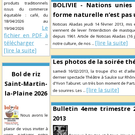
produits traditionnels
BOLIVIE - Nations unies
issus du commerce
forme naturelle n’est pas
équitable : café, du
18/04/2026
au
Noticias Aliadas jeudi 14 février 2013, mis
Le
19/04/2026
viennent de lever l’interdiction de mastiq
fichier en PDF à
depuis 1961. Article de Noticias Aliadas (16 
télécharger
[lire la suite]
...
notre culture, de nos
...
[lire la suite]
Les photos de la soirée th
samedi 16/02/2013, la troupe d'Ici et d'aille
Bol de riz
dernier spectacle Théâtre à Saulce sur Rhôn
Saint-Martin-
d'Yvon Taburet. un très bon moment de Parta
[lire la suite]
de sourires. Les
...
la-Plaine 2026
Bulletin 4eme trimestre 
Nous avons le
2013
plaisir de vous inviter à
venir partager notre