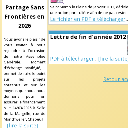
Partage Sans
Saint Martin la Plaine de janvier 2013, dédi
une action particulière afin de ne pas rester
Frontières en
Le fichier en PDF à télécharger
.
2026
Lettre de fin d'année 2012
Nous avons le plaisir de
vous inviter à nous
rejoindre à l'occasion
de notre Assemblée
PDF à télécharger
[lire la suite
...
Générale. Moment
d'échange privilégié, il
permet de faire le point
Retour ac
sur les projets
soutenus et sur les
moyens que nous nous
donnons pour en
assurer le financement.
A le
14/03/2026
à
Salle
de la Margelle, rue de
Mönchweiler, Chabeuil
[lire la suite]
...