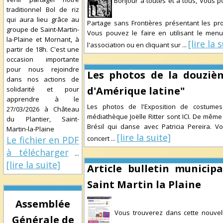
Bonjour à toutes et à tous, Vous po
traditionnel Bol de riz
qui aura lieu grâce au
Partage sans Frontières présentant les pro
groupe de Saint-Martin-
Vous pouvez le faire en utilisant le menu
la-Plaine et Mornant, à
[lire la 
l'association ou en cliquant sur
...
partir de 18h. C'est une
occasion importante
pour nous rejoindre
Les photos de la douzièm
dans nos actions de
d'Amérique latine"
solidarité et pour
apprendre à le
Les photos de l'Exposition de costumes 
27/03/2026
à
Château
médiathèque Joëlle Ritter sont ICI. De même
du Plantier, Saint-
Brésil qui danse avec Patricia Pereira. 
Martin-la-Plaine
[lire la suite]
Le fichier en PDF
concert
...
à télécharger
...
[lire la suite]
Article bulletin municip
Saint Martin la Plaine
Assemblée
Vous trouverez dans cette nouvell
Générale de