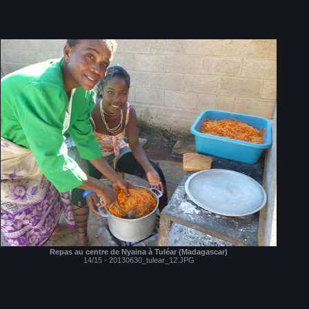
Repas au centre de Nyaina à Tuléar (Madagascar)
14/15 - 20130630_tulear_12.JPG